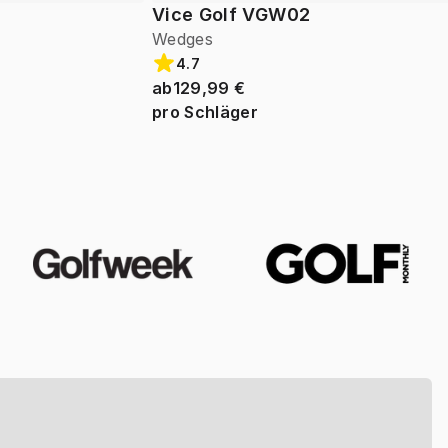
Vice Golf VGW02
Wedges
4.7
ab
129,99 €
pro Schläger