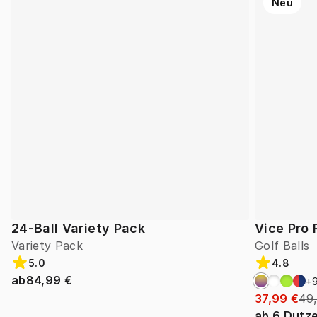
Neu
24-Ball Variety Pack
Vice Pro 
Variety Pack
Golf Balls
5.0
4.8
ab
84,99 €
+
37,99 €
49
ab
6
Dutz