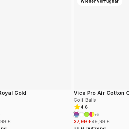
Wieder verfügbar
Royal Gold
Vice Pro Air Cotton
Golf Balls
4.8
9
+
5
,99 €
37,99 €
49,99 €
end
ab
6
Dutzend