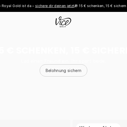
Gold ist da – 
sichere dir deinen jetzt
🎁 15 € schenken, 15 € sichern - 
jetzt
5 € SCHENKEN, 15 € SICHE
Lad einen Freund ein. Ihr spart beide.
Belohnung sichern