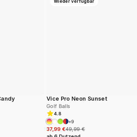
Wieder verfügbar
 Candy
Vice Pro Neon Sunset
Golf Balls
4.8
+
9
37,99 €
49,99 €
ab
6
Dutzend