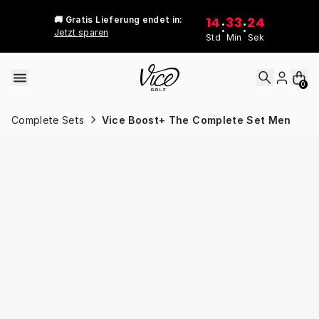
Skip to content
14
33
24
🚚 Gratis Lieferung endet in:
:
:
Jetzt sparen
Std
Min
Sek
0
Complete Sets
Vice Boost+ The Complete Set Men