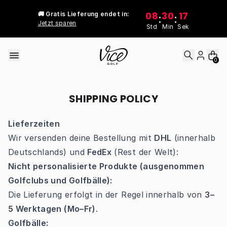
Skip to content
08
30
17
🚚 Gratis Lieferung endet in:
:
:
Jetzt sparen
Std
Min
Sek
0
SHIPPING POLICY
Lieferzeiten
Wir versenden deine Bestellung mit
DHL
(innerhalb
Deutschlands) und
FedEx
(Rest der Welt):
Nicht personalisierte Produkte (ausgenommen
Golfclubs und Golfbälle):
Die Lieferung erfolgt in der Regel innerhalb von
3–
5 Werktagen (Mo–Fr)
.
Golfbälle: