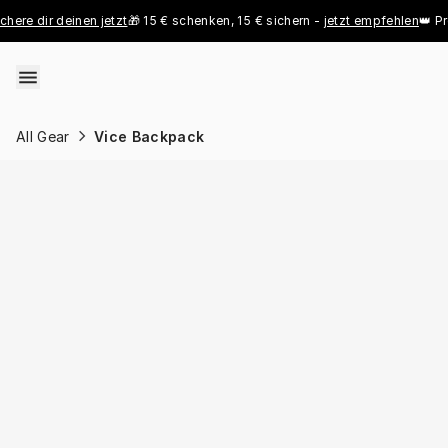
Skip to content
ir deinen jetzt
🎁 15 € schenken, 15 € sichern - 
jetzt empfehlen
👑 Pro Royal
All Gear
Vice Backpack