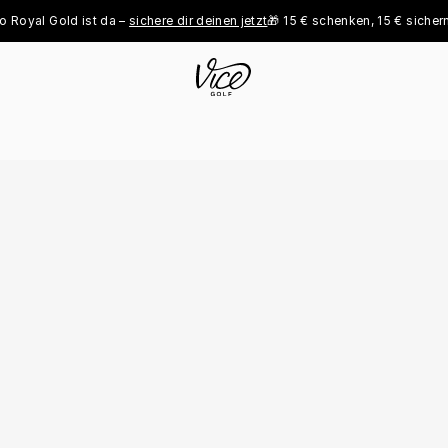
 Gold ist da – 
sichere dir deinen jetzt
🎁 15 € schenken, 15 € sichern - 
jetz