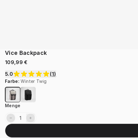
Vice Backpack
109,99 €
5.0
(
1
)
Farbe
:
Winter Twig
Menge