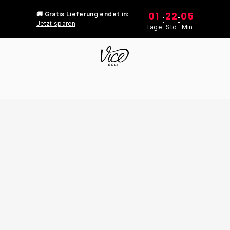
01
22
05
🚚 Gratis Lieferung endet in:
:
:
Jetzt sparen
Tage
Std
Min