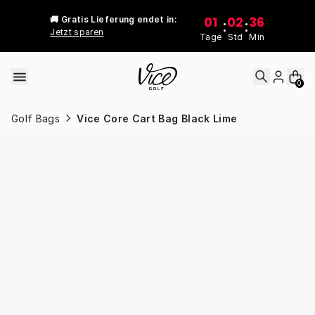
Skip to content
01
02
36
🚚 Gratis Lieferung endet in:
:
:
Jetzt sparen
Tage
Std
Min
0
Golf Bags
Vice Core Cart Bag Black Lime