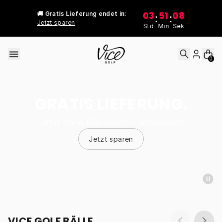
Skip to content
03
51
08
🚚 Gratis Lieferung endet in:
:
:
Jetzt sparen
Std
Min
Sek
0
GRATIS LIEFERUNG.
Jetzt ohne Extrakosten aufstocken
Jetzt sparen
VICE GOLF BÄLLE