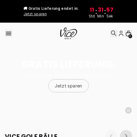
Skip to content
11
31
57
🚚 Gratis Lieferung endet in:
:
:
Jetzt sparen
Std
Min
Sek
0
GRATIS LIEFERUNG.
Jetzt ohne Extrakosten aufstocken
Jetzt sparen
VICE GOLF BÄLLE