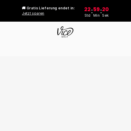
22
59
20
🚚 Gratis Lieferung endet in:
:
:
Jetzt sparen
Std
Min
Sek