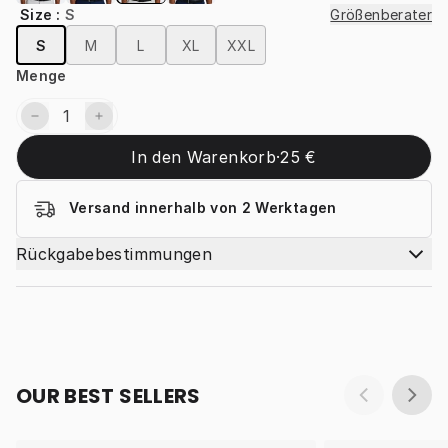
Size
:
S
Größenberater
S
M
L
XL
XXL
Menge
In den Warenkorb
·
25 €
Versand innerhalb von 2 Werktagen
Rückgabebestimmungen
OUR BEST SELLERS