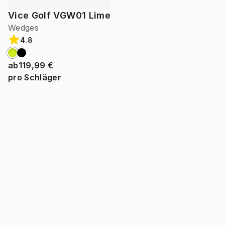
Vice Golf VGW01 Lime
Wedges
4.8
ab
119,99 €
pro Schläger