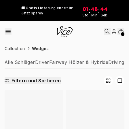
Skip to content
01
48
44
🚚 Gratis Lieferung endet in:
:
:
Jetzt sparen
Std
Min
Sek
0
Collection
Wedges
Alle Schläger
Driver
Fairway Hölzer & Hybride
Driving I
Filtern und Sortieren