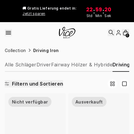
Skip to content
22
59
20
🚚 Gratis Lieferung endet in:
:
:
Jetzt sparen
Std
Min
Sek
0
Collection
Driving Iron
Alle Schläger
Driver
Fairway Hölzer & Hybride
Driving I
Filtern und Sortieren
Nicht verfügbar
Ausverkauft