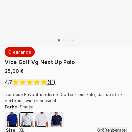
Clearance
Vice Golf Vg Next Up Polo
25,00 €
4.7
(
11
)
Der neue Favorit moderner Golfer – ein Polo, das so stark 
performt, wie es aussieht.
Farbe
:
Smoke
Size
:
XL
Größenberater