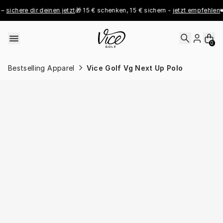
Skip to content
 
sichere dir deinen jetzt
🎁 15 € schenken, 15 € sichern - 
jetzt empfehlen
👑
0
Bestselling Apparel
Vice Golf Vg Next Up Polo