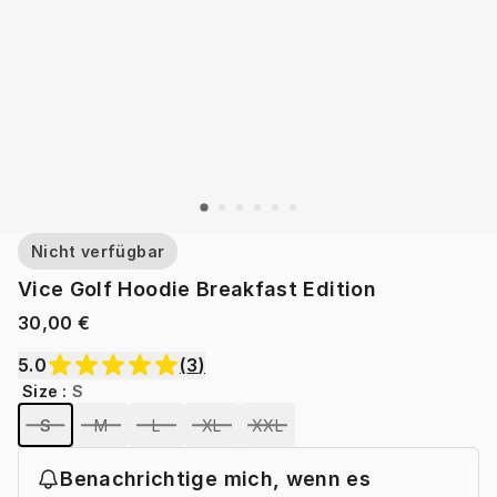
Nicht verfügbar
Vice Golf Hoodie Breakfast Edition
30,00 €
5.0
(
3
)
Size
:
S
S
M
L
XL
XXL
Benachrichtige mich, wenn es