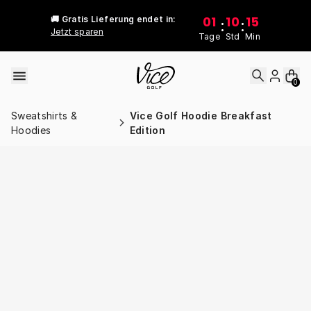
Skip to content
01
10
15
🚚 Gratis Lieferung endet in:
:
:
Jetzt sparen
Tage
Std
Min
0
Sweatshirts &
Vice Golf Hoodie Breakfast
Hoodies
Edition