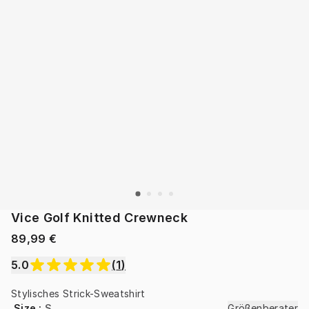
Vice Golf Knitted Crewneck
89,99 €
5.0
(
1
)
Stylisches Strick-Sweatshirt
Size
:
S
Größenberater