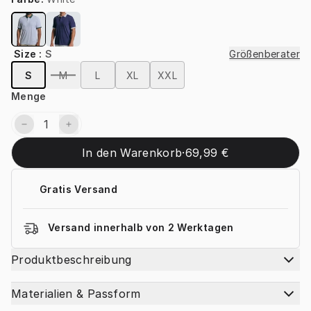
Size
:
S
Größenberater
S
M
L
XL
XXL
Menge
In den Warenkorb
·
69,99 €
Gratis Versand
Versand innerhalb von 2 Werktagen
Produktbeschreibung
Materialien & Passform