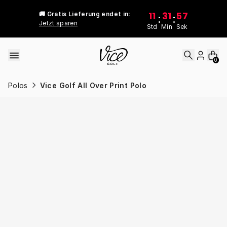
Skip to content
11
31
57
🚚 Gratis Lieferung endet in:
:
:
Jetzt sparen
Std
Min
Sek
0
Polos
Vice Golf All Over Print Polo