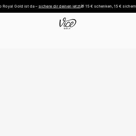
al Gold ist da – 
sichere dir deinen jetzt
🎁 15 € schenken, 15 € sichern - 
je