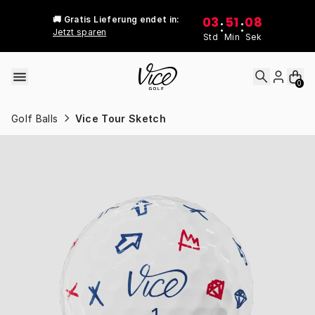
Skip to content
03
51
08
🚚 Gratis Lieferung endet in:
:
:
Jetzt sparen
Std
Min
Sek
0
Golf Balls
Vice Tour Sketch