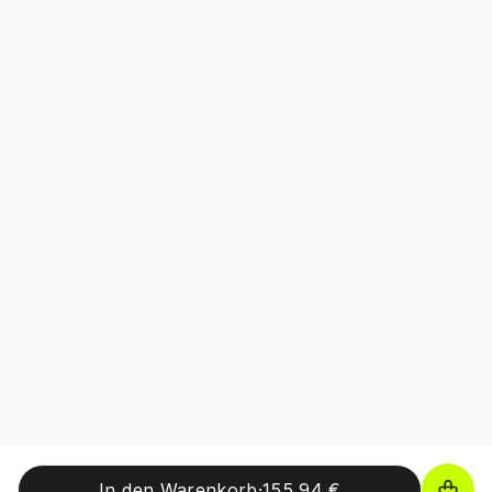
In den Warenkorb
·
155,94 €