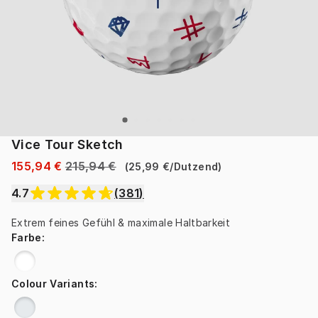
Vice Tour Sketch
155,94 €
215,94 €
(
25,99 €
/
Dutzend
)
4.7
(
381
)
Extrem feines Gefühl & maximale Haltbarkeit
Farbe
:
Colour Variants
: