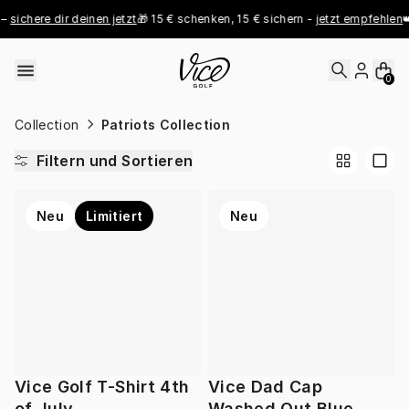
Skip to content
– 
sichere dir deinen jetzt
🎁 15 € schenken, 15 € sichern - 
jetzt empfehlen
👑
0
Collection
Patriots Collection
Filtern und Sortieren
Neu
Limitiert
Neu
Vice Golf T-Shirt 4th
Vice Dad Cap
of July
Washed Out Blue