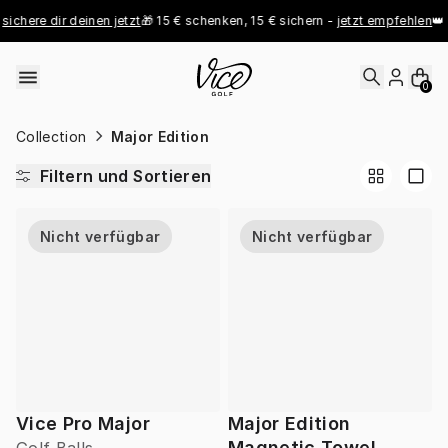
Skip to content
sichere dir deinen jetzt
🎁 15 € schenken, 15 € sichern - 
jetzt empfehlen
👑 
0
Collection
Major Edition
Filtern und Sortieren
Nicht verfügbar
Nicht verfügbar
Vice Pro Major
Major Edition
Magnetic Towel