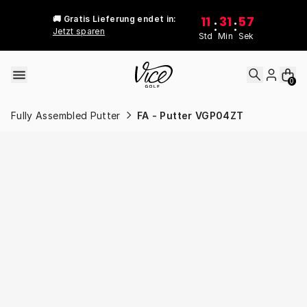
Skip to content
11
31
57
🚚 Gratis Lieferung endet in:
:
:
Jetzt sparen
Std
Min
Sek
0
Fully Assembled Putter
FA - Putter VGP04ZT