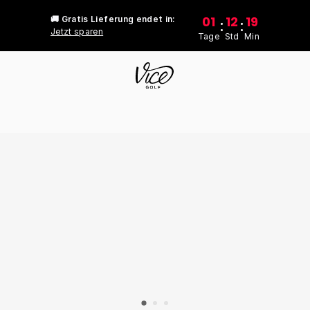
01
12
19
🚚 Gratis Lieferung endet in:
:
:
Jetzt sparen
Tage
Std
Min