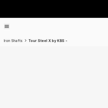
Skip to content
Iron Shafts
Tour Steel X by KBS -