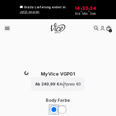
Skip to content
14
33
24
🚚 Gratis Lieferung endet in:
:
:
Jetzt sparen
Std
Min
Sek
0
MyVice VGP01
Ab
249,99 €
Aufpreis
€0
Body Farbe