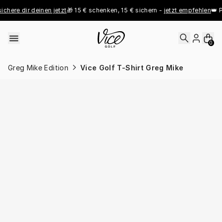
Skip to content
chere dir deinen jetzt
🎁 15 € schenken, 15 € sichern - 
jetzt empfehlen
👑 Pr
0
Greg Mike Edition
Vice Golf T-Shirt Greg Mike