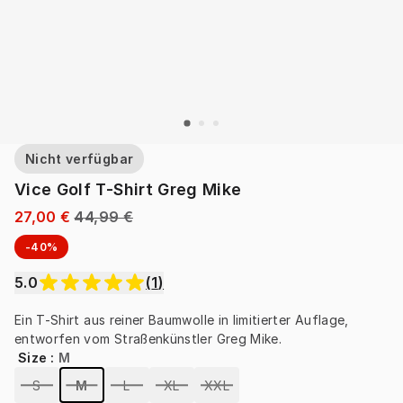
Nicht verfügbar
Vice Golf T-Shirt Greg Mike
27,00 €
44,99 €
-40%
5.0
(
1
)
Ein T-Shirt aus reiner Baumwolle in limitierter Auflage, 
entworfen vom Straßenkünstler Greg Mike.
Size
:
M
S
M
L
XL
XXL