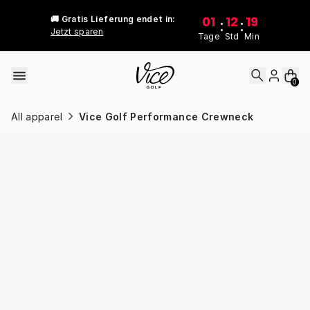
Skip to content
01
12
19
🚚 Gratis Lieferung endet in:
:
:
Jetzt sparen
Tage
Std
Min
0
All apparel
Vice Golf Performance Crewneck