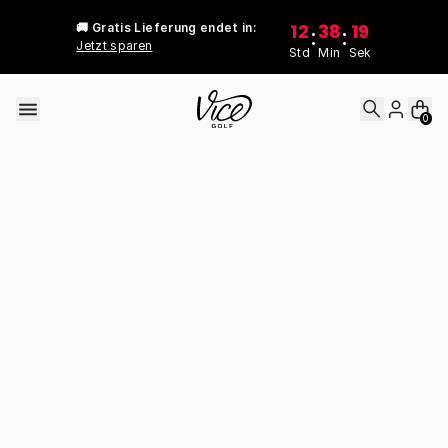
Skip to content
12
38
19
🚚 Gratis Lieferung endet in:
:
:
Jetzt sparen
Std
Min
Sek
0