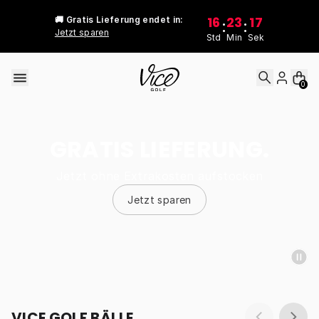
Skip to content
16
23
17
🚚 Gratis Lieferung endet in:
:
:
Jetzt sparen
Std
Min
Sek
0
GRATIS LIEFERUNG.
Jetzt ohne Extrakosten aufstocken
Jetzt sparen
VICE GOLF BÄLLE