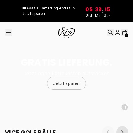
Skip to content
05
39
15
🚚 Gratis Lieferung endet in:
:
:
Jetzt sparen
Std
Min
Sek
0
GRATIS LIEFERUNG.
Jetzt ohne Extrakosten aufstocken
Jetzt sparen
VICE GOLF BÄLLE