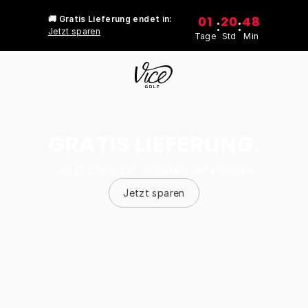
01
20
48
🚚 Gratis Lieferung endet in:
:
:
Jetzt sparen
Tage
Std
Min
GRATIS LIEFERUNG.
Jetzt ohne Extrakosten aufstocken
Jetzt sparen