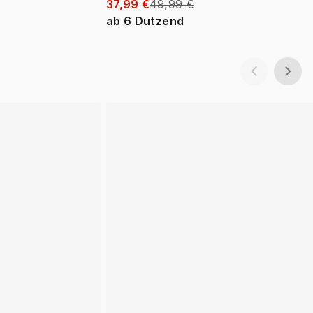
37,99 €
49,99 €
ab
6
Dutzend