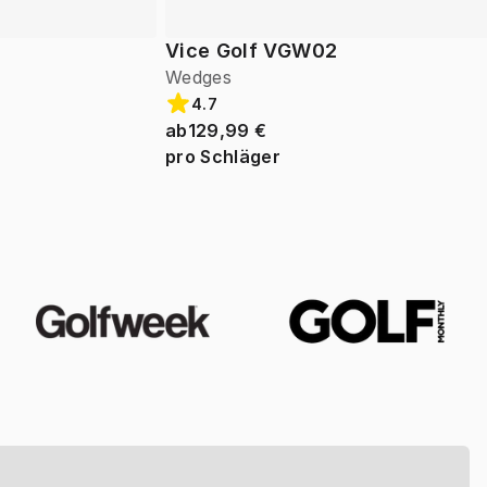
Vice Golf VGW02
Wedges
4.7
ab
129,99 €
pro Schläger