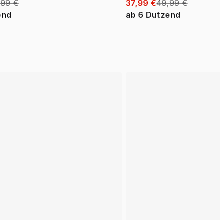
,99 €
37,99 €
49,99 €
end
ab
6
Dutzend