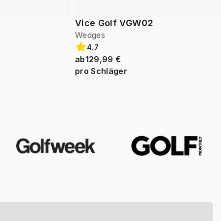
Vice Golf VGW02
Wedges
4.7
ab
129,99 €
pro Schläger