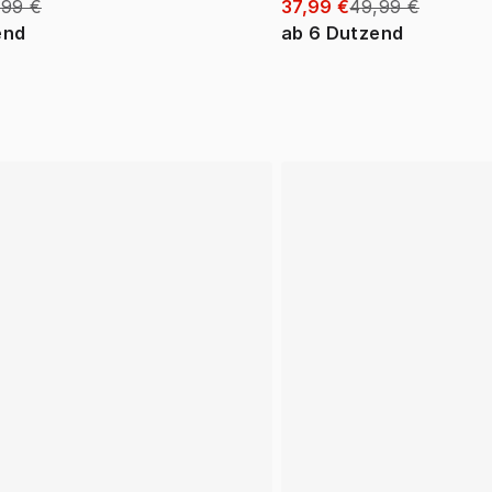
,99 €
37,99 €
49,99 €
end
ab
6
Dutzend