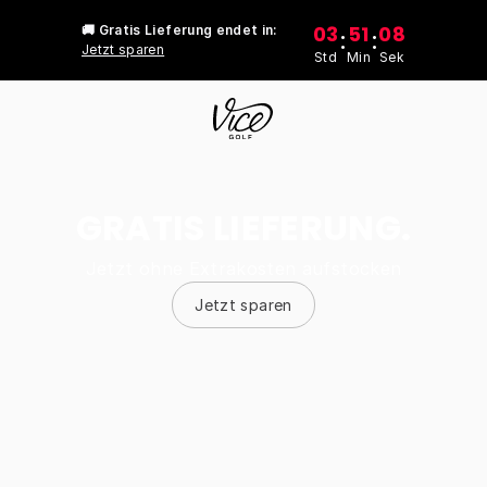
03
51
08
🚚 Gratis Lieferung endet in:
:
:
Jetzt sparen
Std
Min
Sek
GRATIS LIEFERUNG.
Jetzt ohne Extrakosten aufstocken
Jetzt sparen