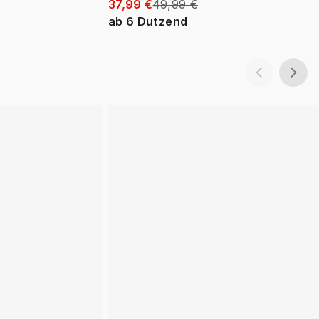
37,99 €
49,99 €
ab
6
Dutzend